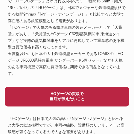
で「ハーフOゲージ」と呼ばれる規格です。「軌間16.5mm・縮尺
1/87，1/80」の「HOゲージ」は、日本でメジャーな鉄道模型規格で
ある軌間9mmの「Nゲージ（ナインゲージ）」と比較すると大型で
存在感のある鉄道模型として需要があります。
「HOゲージ」で人気のある鉄道車両の製造メーカーとして「天賞
堂」があり、「天賞堂のHOゲージ C62形蒸気機関車 東海道タイ
プ」など実際の蒸気機関車をリアルに再現していて重厚感のある模
型は買取価格も高くなってきます。
天賞堂以外にも日本の大手鉄道模型メーカーであるTOMIXの「HO
ゲージ JR6830系特急電車 サンダーバード6両セット」なども人気
のある車両模型で高額な買取価格に期待できる商品となっていま
す。
HOゲージの買取で
当店が伝えたいこと
「HOゲージ」は日本で人気の高い「Nゲージ・Zゲージ」と比べる
と大型の鉄道模型ですが、車両や線路、設備類のリアリティーと高
級感が強くなってくるので大きな需要があります。