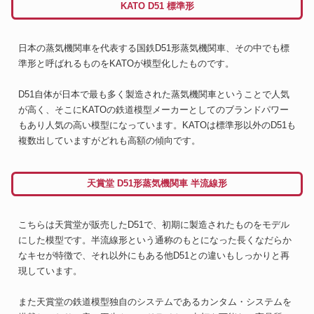
KATO D51 標準形
日本の蒸気機関車を代表する国鉄D51形蒸気機関車、その中でも標
準形と呼ばれるものをKATOが模型化したものです。
D51自体が日本で最も多く製造された蒸気機関車ということで人気
が高く、そこにKATOの鉄道模型メーカーとしてのブランドパワー
もあり人気の高い模型になっています。KATOは標準形以外のD51も
複数出していますがどれも高額の傾向です。
天賞堂 D51形蒸気機関車 半流線形
こちらは天賞堂が販売したD51で、初期に製造されたものをモデル
にした模型です。半流線形という通称のもとになった長くなだらか
なキセが特徴で、それ以外にもある他D51との違いもしっかりと再
現しています。
また天賞堂の鉄道模型独自のシステムであるカンタム・システムを