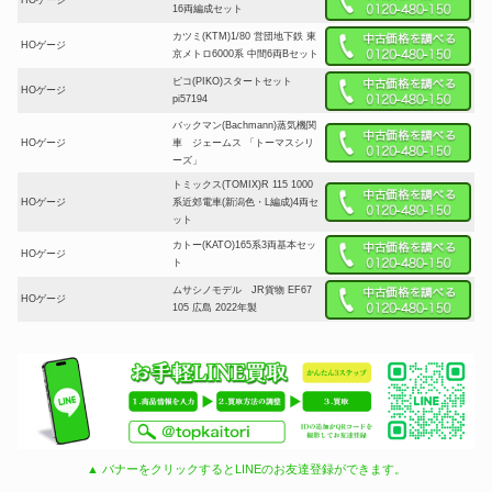
HOゲージ
16両編成セット
カツミ(KTM)1/80 営団地下鉄 東
HOゲージ
京メトロ6000系 中間6両Bセット
ピコ(PIKO)スタートセット
HOゲージ
pi57194
バックマン(Bachmann)蒸気機関
HOゲージ
車 ジェームス 「トーマスシリ
ーズ」
トミックス(TOMIX)R 115 1000
HOゲージ
系近郊電車(新潟色・L編成)4両セ
ット
カトー(KATO)165系3両基本セッ
HOゲージ
ト
ムサシノモデル JR貨物 EF67
HOゲージ
105 広島 2022年製
▲ バナーをクリックするとLINEのお友達登録ができます。