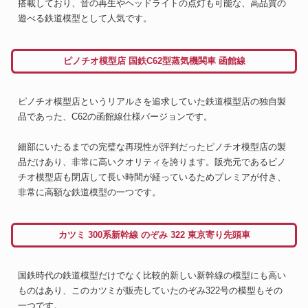
搭載しており、音の再生やヘッドライトの点灯も可能な、高品質の
遊べる鉄道模型として人気です。
ピノチオ模型店 国鉄C62型蒸気機関車 函館線
ピノチオ模型店というリアルさを追求していた鉄道模型店の独自製
品であった、C62の函館線仕様バージョンです。
細部にいたるまでの完璧な再現性が評判だったピノチオ模型店の製
品だけあり、非常に高いクオリティを誇ります。販売元であるピノ
チオ模型店も閉店して長い時間が経っているためプレミアが付き、
非常に高額な鉄道模型の一つです。
カツミ 300系新幹線 のぞみ 322 東京寄り先頭車
国鉄時代の鉄道模型だけでなく比較的新しい新幹線の模型にも高い
ものはあり、このカツミが販売していたのぞみ322号の模型もその
一つです。