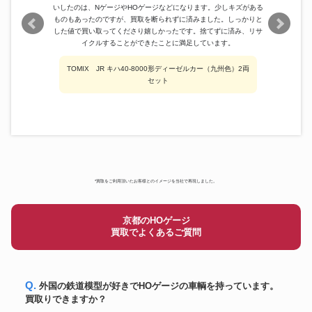
HOゲージ No.11001 国鉄C62形
いしたのは、NゲージやHOゲージなどになります。少しキズがある
天賞堂
115,200円
２号機 北海道時代
ものもあったのですが、買取を断られずに済みました。しっかりと
した値で買い取ってくださり嬉しかったです。捨てずに済み、リサ
さくら模型
HOゲージ DE10 1168 HO1067
121,500円
イクルすることができたことに満足しています。
秋田中央交通 デワ3001 HOゲー
ムサシノモデル
76,800円
ジ
TOMIX JR キハ40-8000形ディーゼルカー（九州色）2両
天賞堂
EF15 電気機関車 標準型
63,000円
セット
OJゲージ 日本国有鉄道 キハ22
U－TRAINS
199,200円
前期形
ムサシノモデル
EF50 戦後 鉄道模型 HOゲージ
263,400円
EF30型 動力車 電気機関車 HO
天賞堂
64,200円
ゲージ 鉄道模型
HOn 9mm 14-ton Climax type
杉山模型
43,100円
Loco 機関車
*買取をご利用頂いたお客様とのイメージを当社で再現しました。
Southern Pacific AC-6 4-8-8-2
KTM
358,800円
蒸気機関車
京都のHOゲージ
買取でよくあるご質問
Q. 外国の鉄道模型が好きでHOゲージの車輌を持っています。
買取りできますか？