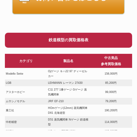
鉄道模型の買取価格表
中古美品
カテゴリ
製品名
参考買取価格
Ojゲージ キハ22 97 ディーゼル
Modello Sette
158,000円
カー
LGB
LEHMANN レーマン 27430
85,200円
C11 277 1番ゲージ Gゲージ 蒸
アスターホビー
99,000円
気機関車
ムサシノモデル
JRF EF-210
79,200円
HOmゲージ(12mm) 蒸気機関車
乗工社
190,200円
D61 北海道型
D51 蒸気機関車 Nゲージ 鉄道模
中村精密
114,000円
型
IMON
HOゲージ ED75 1001
102,600円