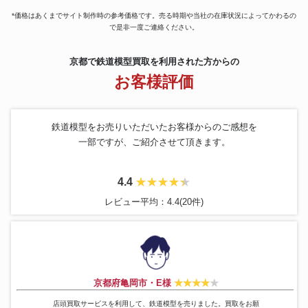
HOゲージ 鉄道模型 No.493
天賞堂
60,000円
EF71 国鉄交流電気機関車
*価格はあくまでサイト制作時の参考価格です。売る時期や当社の在庫状況によってかわるの
で是非一度ご連絡ください。
HOゲージ 鉄道模型 京福（嵐
Masterpiece
74,000円
電）モボ101/301形
S2 N-S2-CL TCSパワー&サウン
TOMIX
87,600円
京都で鉄道模型買取を利用された方からの
ドユニット
お客様評価
鉄道模型 HOゲージ No.12003
天賞堂
70,800円
電気機関車 EF81形
IMON
HOゲージ キハ55 / 鉄道模型
49,400円
BLS Be 6/8 No201-205 BREDA
鉄道模型をお売りいただいたお客様からのご感想を
metropolitan
120,000円
Oゲージ
一部ですが、ご紹介させて頂きます。
杉山模型
阿里山 18ton シェイ 15号機
97,200円
1番ゲージ JNR C11 蒸気機関車
ASTER
79,200円
組立キット
4.4
天賞堂
HOゲージ EF510形
106,800円
レビュー平均：4.4(20件)
OS TRAM バッテリー列車 3.5
小川精機
79,800円
インチ
Dynamic Fine Series OJゲージ
Modello Sette
119,400円
キハ 17 293 /鉄道模型
ムサシノモデル
国鉄 DD51 山陰B寒地
126,600円
KTM
蒸気機関車 C51形 HOゲージ
258,600円
京都府亀岡市・E様
鉄道模型 HOゲージ 鉄道省
MORE
82,800円
DC11形ディーゼル機関車
店頭買取サービスを利用して、鉄道模型を売りました。買取をお願