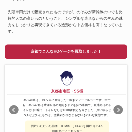
先頭車両だけで販売されたものですが、のぞみが新幹線の中でも比
較的人気の高いものということ、シンプルな造形ながらのぞみの魅
力をしっかりと再現てきている造形から中古価格も高くなっていま
す。
京都でこんなHOゲージを買取しました！
京都市南区・SS様
キハ40系は、1977年に登場した一般形ディーゼルカーです。中で
も、キハ47形は片運転台の両開きドアを持つ車両で、暖地向けのト
イレ付は0番代、トイレなしは1000番代となりました。買い取らせ
ていただいたものは、塗装剥がれなどもないきれいな状態です。
買取いただいた品物 TOMIX [HO-433] 国鉄 キハ47-
1000形ディーゼルカー