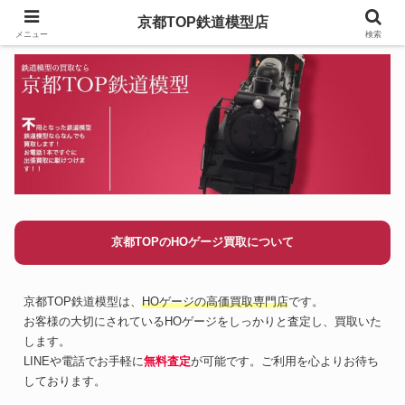
京都TOP鉄道模型店
メニュー
検索
京都TOPのHOゲージ買取について
京都TOP鉄道模型は、
HOゲージの高価買取専門店
です。
お客様の大切にされているHOゲージをしっかりと査定し、買取いた
します。
LINEや電話でお手軽に
無料査定
が可能です。ご利用を心よりお待ち
しております。